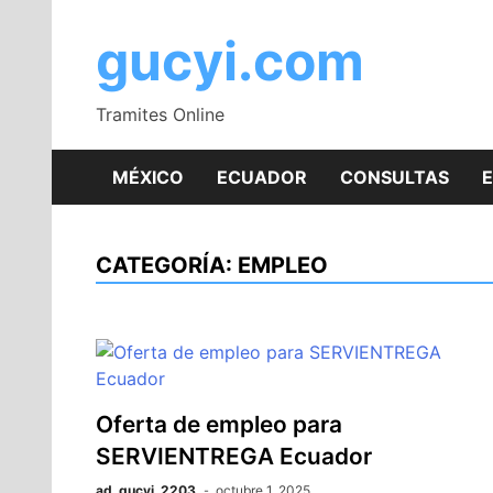
Saltar
al
gucyi.com
contenido
Tramites Online
MÉXICO
ECUADOR
CONSULTAS
CATEGORÍA:
EMPLEO
Oferta de empleo para
SERVIENTREGA Ecuador
ad_gucyi_2203
octubre 1, 2025