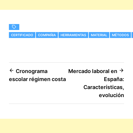
CERTIFICADO
COMPAÑIA
HERRAMIENTAS
MATERIAL
MÉTODOS
Navegación
Cronograma
Mercado laboral en
escolar régimen costa
España:
de
Características,
entradas
evolución