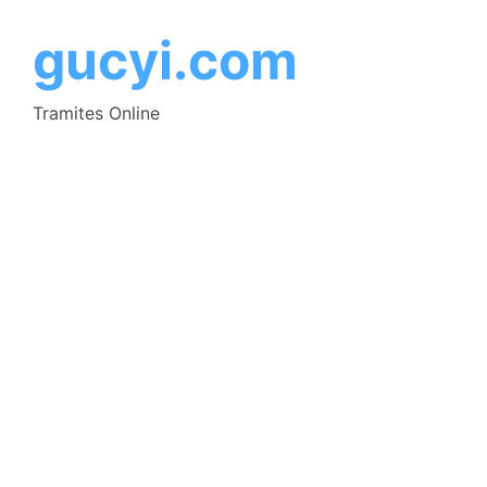
Saltar
al
gucyi.com
contenido
Tramites Online