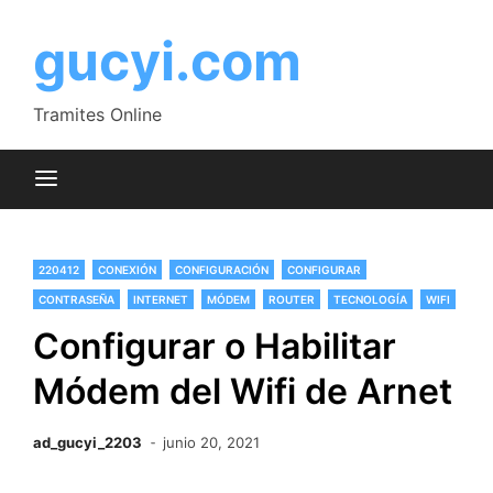
Saltar
al
gucyi.com
contenido
Tramites Online
220412
CONEXIÓN
CONFIGURACIÓN
CONFIGURAR
CONTRASEÑA
INTERNET
MÓDEM
ROUTER
TECNOLOGÍA
WIFI
Configurar o Habilitar
Módem del Wifi de Arnet
ad_gucyi_2203
junio 20, 2021