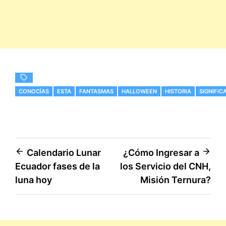
CONOCÍAS
ESTA
FANTASMAS
HALLOWEEN
HISTORIA
SIGNIFIC
Navegación
Calendario Lunar
¿Cómo Ingresar a
Ecuador fases de la
los Servicio del CNH,
de
luna hoy
Misión Ternura?
entradas