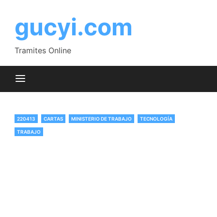
Saltar
al
gucyi.com
contenido
Tramites Online
220413
CARTAS
MINISTERIO DE TRABAJO
TECNOLOGÍA
TRABAJO