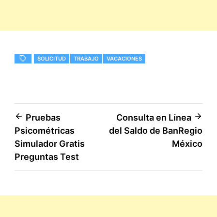
SOLICITUD
TRABAJO
VACACIONES
Navegación
Pruebas
Consulta en Línea
Psicométricas
del Saldo de BanRegio
de
Simulador Gratis
México
entradas
Preguntas Test