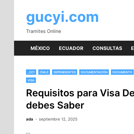
Saltar
al
gucyi.com
contenido
Tramites Online
MÉXICO
ECUADOR
CONSULTAS
_CC1
CHILE
DEPENDIENTES
DOCUMENTACIÓN
DOCUMENTO
VISA
Requisitos para Visa Def
debes Saber
ada
septiembre 12, 2025